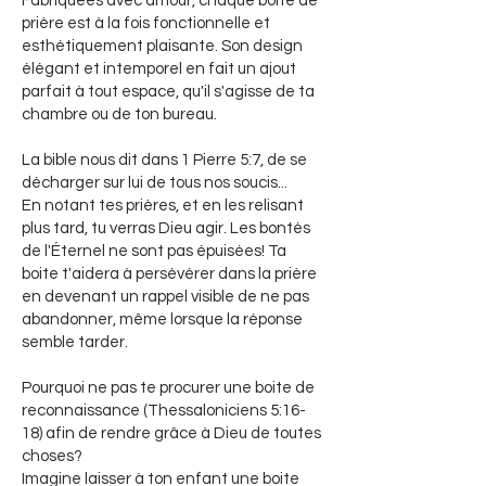
Fabriquées avec amour, chaque boîte de
prière est à la fois fonctionnelle et
esthétiquement plaisante. Son design
élégant et intemporel en fait un ajout
parfait à tout espace, qu'il s'agisse de ta
chambre ou de ton bureau.
La bible nous dit dans 1 Pierre 5:7, de se
décharger sur lui de tous nos soucis...
En notant tes prières, et en les relisant
plus tard, tu verras Dieu agir. Les bontés
de l'Éternel ne sont pas épuisées! Ta
boite t'aidera à persévérer dans la prière
en devenant un rappel visible de ne pas
abandonner, même lorsque la réponse
semble tarder.
Pourquoi ne pas te procurer une boite de
reconnaissance (Thessaloniciens 5:16-
18) afin de rendre grâce à Dieu de toutes
choses?
Imagine laisser à ton enfant une boite