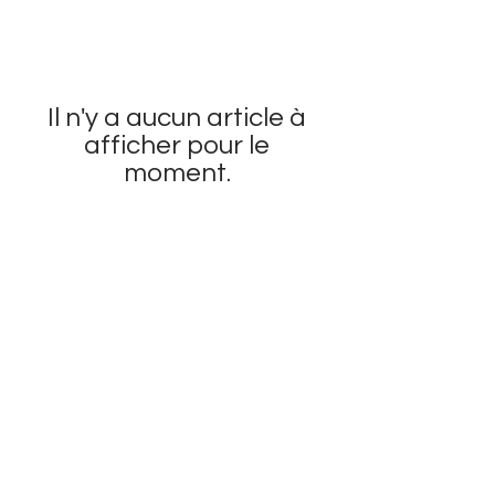
Il n'y a aucun article à
afficher pour le
moment.
AIDE
LIVRAISON ET RETOUR
POLITIQUE DE MAGASIN
INFOLETTRE