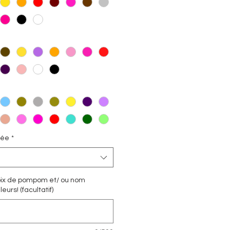
rée
*
hoix de pompom et/ ou nom
eurs! (facultatif)