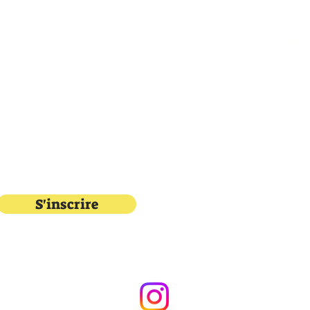
LIVRAISON ET RETOUR
(514) 
POLITIQUE DE MAGASIN
katial
S'inscrire