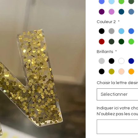
Couleur 2
*
Brillants
*
Choisir la lettre dési
Sélectionner
Indiquer ici votre c
N’oubliez pas les coul