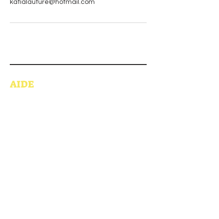
katialauture@hotmail.com
AIDE
LIVRAISON ET RETOUR
POLITIQUE DE MAGASIN
INFOLETTRE
S'inscrire