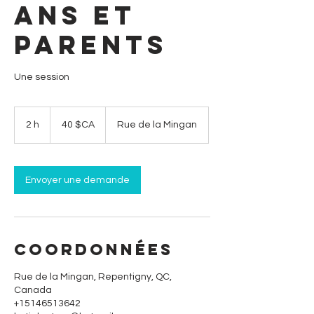
ans et
Parents
Une session
40
dollars
2 h
2
40 $CA
Rue de la Mingan
canadiens
h
Envoyer une demande
Coordonnées
Rue de la Mingan, Repentigny, QC,
Canada
+15146513642