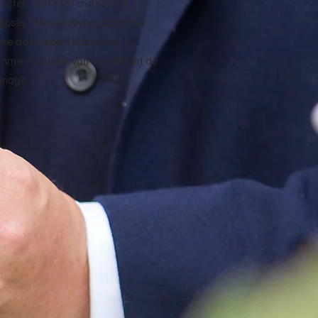
ecteur de l’état civil seront
posés. Vous recevrez alors une
ttre de leur part indiquant
mment obtenir votre certificat de
riage.