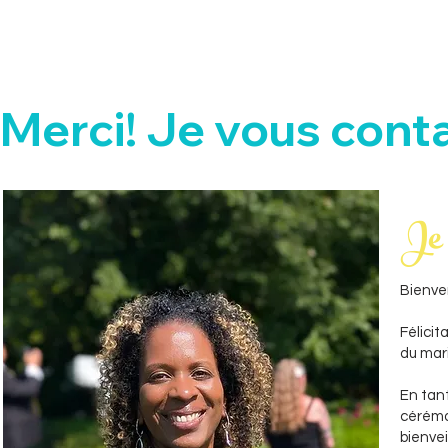
Merci! Je vous conta
Je 
Bienven
Félicit
du mari
En tan
cérémon
bienve