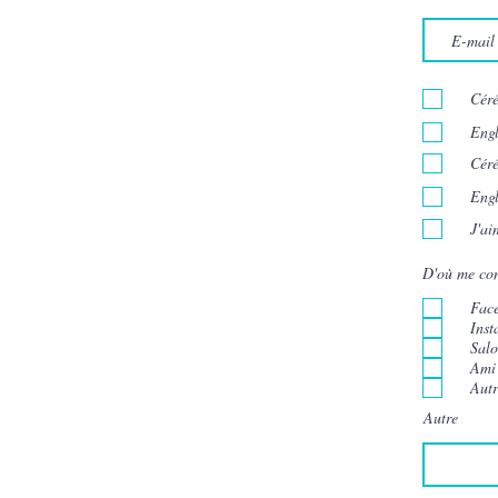
Céré
Engl
Céré
Engl
J'ai
D'où me con
Fac
Ins
Sal
Ami
Autr
Autre