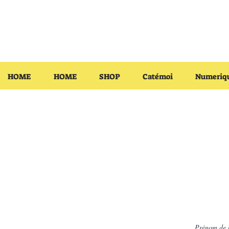
HOME
HOME
SHOP
Catémoi
Numeriq
Prénom de 