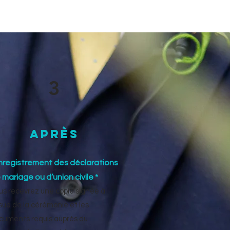
3
Après
nregistrement des déclarations
 mariage ou d’union civile *
us recevrez une copie signée à
issue de la cérémonie et les
cuments requis auprès du