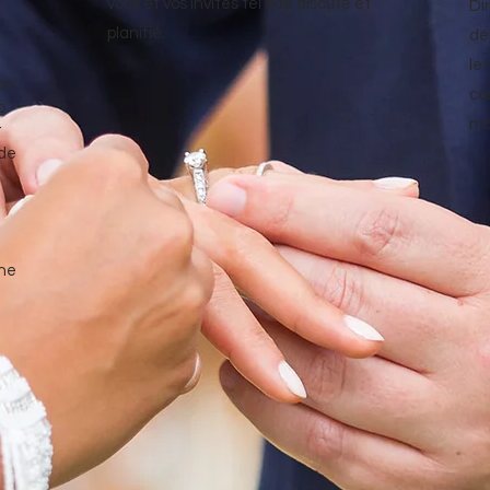
vous et vos invités tel que
discuté et
Dir
planifié.
dé
le
on
co
b
ma
t
 de
ine