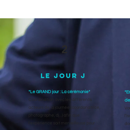
2
Le jour J
*Le GRAND jour : La cérémonie*
*E
s
Coordination avec les différents
de
acteurs de la journée (coordonatrice,
Vo
photographe, dj...) afin que
l’
l'expérience soit merveilleuse pour
do