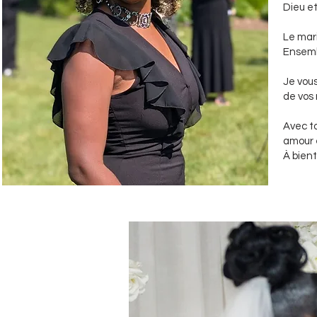
Dieu et
Le mari
Ensemb
Je vous
de vos
Avec to
amour 
À bient