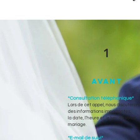
1
avant
*Consultation téléphonique*
Lors de cet appel, nous discuteron
des informations importantes:
la date, l’heure et le lieu de votre
mariage.
*E-mail de suivi*