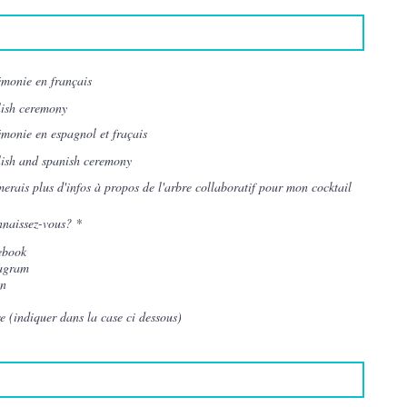
monie en français
ish ceremony
monie en espagnol et fraçais
ish and spanish ceremony
merais plus d'infos à propos de l'arbre collaboratif pour mon cocktail
R
naissez-vous?
*
e
q
ebook
u
tagram
i
on
r
e
d
e (indiquer dans la case ci dessous)