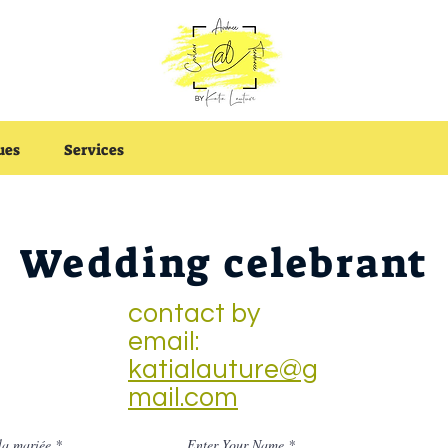
ues
Services
Wedding celebrant
contact by
email:
katialauture@g
mail.com
la mariée
Enter Your Name