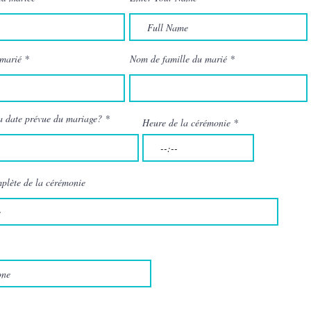
marié
Nom de famille du marié
r
la date prévue du mariage?
*
Heure de la cérémonie
e
q
u
i
r
e
plète de la cérémonie
d