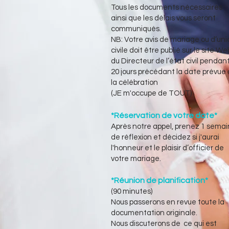
Tous les documents nécessaires
ainsi que les délais vous seront
communiqués.
NB: Votre avis de mariage ou d’uni
civile doit être publié sur le site We
du Directeur de l’état civil pendan
20 jours précédant la date prévue
la célébration
(JE m'occupe de TOUT)
*Réservation de votre date*
Après notre appel, prenez 1 sema
de réflexion et décidez si j'aurai
l'honneur et le plaisir d’officier de
votre mariage.
*Réunion de planification*
(90 minutes)
Nous passerons en revue toute la
documentation originale.
Nous discuterons de ce qui est