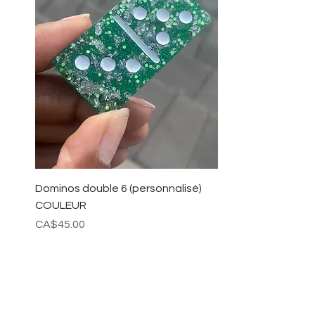
Dominos double 6 (personnalisé)
COULEUR
Price
CA$45.00
Add to Cart