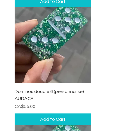
Add to Cart
Dominos double 6 (personnalisé)
AUDACE
Price
CA$55.00
Add to Cart